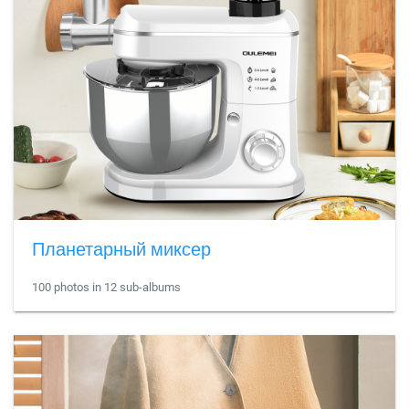
Планетарный миксер
100 photos in 12 sub-albums