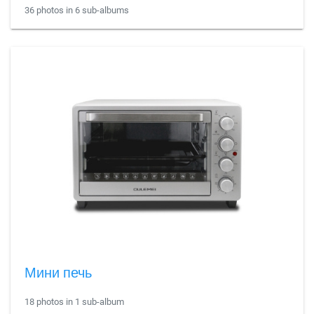
36 photos in 6 sub-albums
Мини печь
18 photos in 1 sub-album