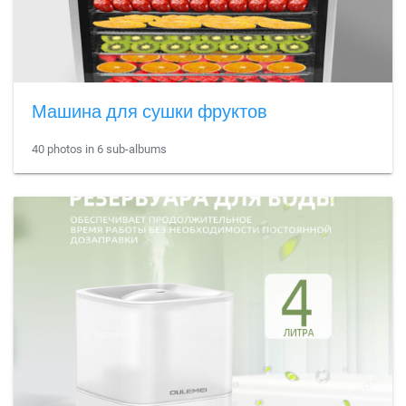
Машина для сушки фруктов
40 photos in 6 sub-albums