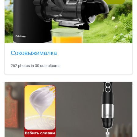
Соковыжималка
262 photos in 30 sub-albums