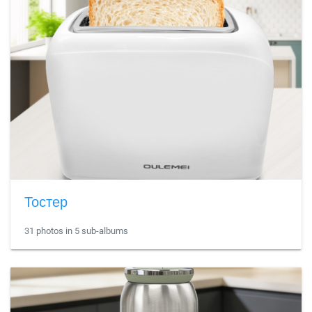
Тостер
31 photos in 5 sub-albums