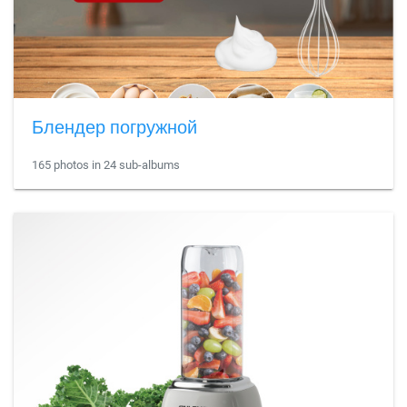
Блендер погружной
165 photos in 24 sub-albums