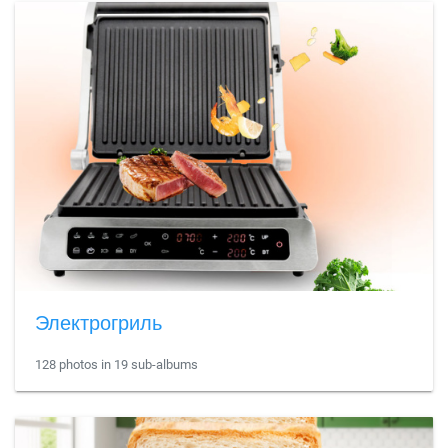
Электрогриль
128 photos in 19 sub-albums