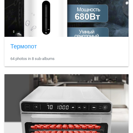
Термопот
64 photos in 8 sub-albums