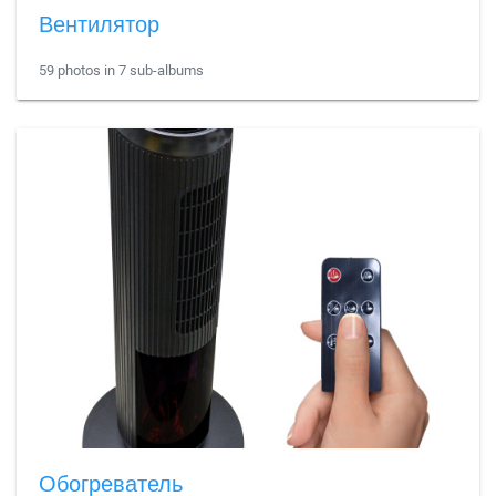
Вентилятор
59 photos in 7 sub-albums
Обогреватель