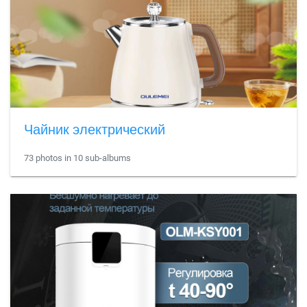
Чайник электрический
73 photos in 10 sub-albums