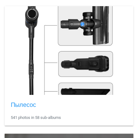
Пылесос
541 photos in 58 sub-albums