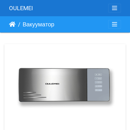
OULEMEI
Вакууматор