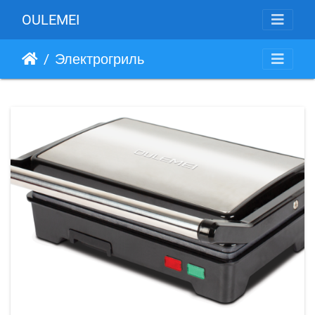
OULEMEI
Электрогриль